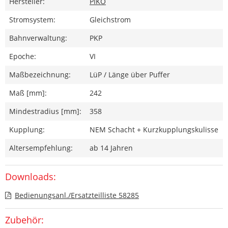
Hersteller:
PIKO
Stromsystem:
Gleichstrom
Bahnverwaltung:
PKP
Epoche:
VI
Maßbezeichnung:
LüP / Länge über Puffer
Maß [mm]:
242
Mindestradius [mm]:
358
Kupplung:
NEM Schacht + Kurzkupplungskulisse
Altersempfehlung:
ab 14 Jahren
Downloads:
Bedienungsanl./Ersatzteilliste 58285
Zubehör: